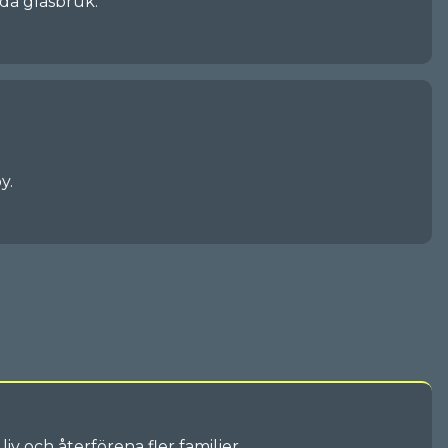
oda glasbruk.
y.
iv och återförena fler familjer.