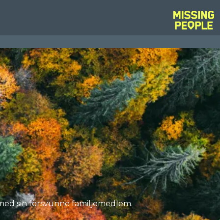
s med sin försvunne familjemedlem.