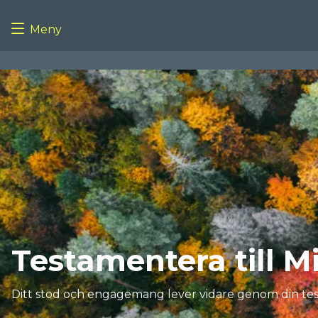
Meny
Testamentera till M
Ditt stöd och engagemang lever vidare genom din testa