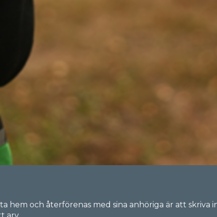
itta hem och återförenas med sina anhöriga är att skriva i
t arv.