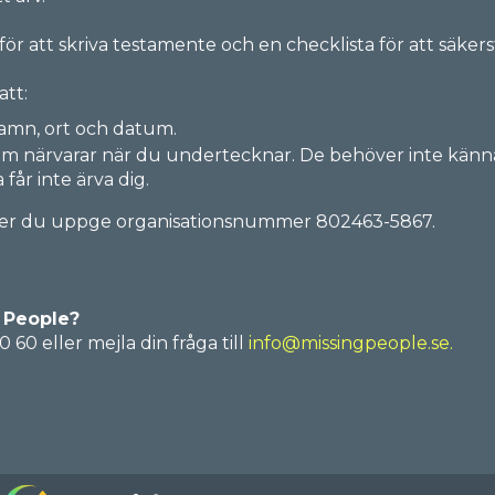
r att skriva testamente och en checklista för att säkers
att:
amn, ort och datum.
m närvarar när du undertecknar. De behöver inte känna 
får inte ärva dig.
höver du uppge organisationsnummer 802463-5867.
g People?
0 eller mejla din fråga till
info@missingpeople.se.