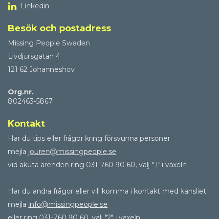
Linkedin
Besök och postadress
Missing People Sweden
Livdjursgatan 4
121 62 Johanneshov
Org.nr.
802463-5867
Kontakt
Har du tips eller frågor kring försvunna personer
mejla
jouren@missingpeople.se
vid akuta ärenden ring 031-760 90 60, välj "1" i växeln
Har du andra frågor eller vill komma i kontakt med kansliet
mejla
info@missingpeople.se
eller ring 031-760 90 60, välj "2" i växeln