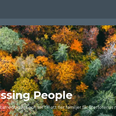
issing People
mentsgåva och ser till att fler familjer får återförena