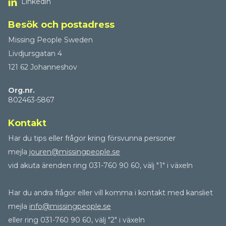
Linkedin
Besök och postadress
Missing People Sweden
Livdjursgatan 4
121 62 Johanneshov
Org.nr.
802463-5867
Kontakt
Har du tips eller frågor kring försvunna personer
mejla
jouren@missingpeople.se
vid akuta ärenden ring 031-760 90 60, välj "1" i växeln
Har du andra frågor eller vill komma i kontakt med kansliet
mejla
info@missingpeople.se
eller ring 031-760 90 60, välj "2" i växeln