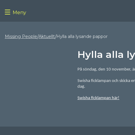
Meny
Missing People
Aktuellt
Hylla alla lysande pappor
/
/
05/11/2024
Hylla alla 
På söndag, den 10 november, är d
Swisha ficklampan och skicka en 
dag.
Swisha ficklampan här!