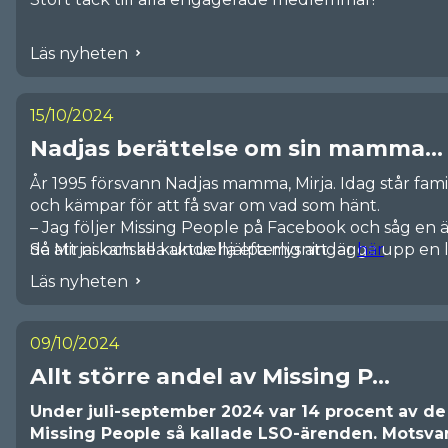
Läs nyheten
15/10/2024
Nadjas berättelse om sin mamma...
År 1995 försvann Nadjas mamma, Mirja. Idag står fami
och kämpar för att få svar om vad som hänt.
– Jag följer Missing People på Facebook och såg en ä
då att ni kanske kunde hjälpa mig att lägga upp en li
Se Mirjas och alla aktuella efterlysningar
här
.
skickade er ett meddelande.
Läs nyheten
Nadja berättar om hur hon inte slutat leta sedan 
varje år på Mirjas födelsedag gör hon ett inlägg på 
– Det är för att visa att vi inte glömt och gått vidare.
09/10/2024
När Nadja vände sig till Missing People uppmärksam
Allt större andel av Missing P...
hon har redan fått tala med bland andra P4 och Eft
– Något jag legat lågt med att berätta om utan att rik
Under juli-september 2024 var 14 procent av de
mamma levde med en man som misshandlade henne. 
Missing People så kallade LSO-ärenden. Motsv
ingen som hjälpte till. Jag vill uppmana andra om at