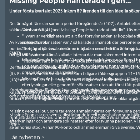
Missing People hanterade i gen...
Under första kvartalet 2025 inkom 89 ärenden till den ideella sök
Det är något färre än samma period föregående år (107). Antalet efter
sökinsatser var 33 (41).
”Att ha kontakt med Missing People har räddat mitt liv”. Läs m
"Tyvärr är verkligheten att allt fler försvinnanden är kopplade ti
Av kvartalets 33 sökinsatser var 7 så kallade allmänsök där personer so
engagemang.
bor i närområdet för insatsen får en inbjudan om att delta. Sökregistr
"Det jag upplever är den enorma tacksamheten från anhöriga..
FAKTA
övriga sökinsatserna är så kallade interna där man söker med internt u
MPS Norrbotten.
Missing People består av 23 regionala avdelningar och finns i he
”Hade det varit min mormor hade jag velat att folk skulle leta”,
Förutom cirka 300 utbildade aktiva volontärer finns ytterligare 
De flesta ärendena under kvartalet gällde Stockholmsregionen (11), f
inom Missing People.
organisationens sökarregister.
(5). Flest försvinnanden skedde liksom tidigare i åldersgruppen 11–15
Missing People har ett nära samarbete med polis, socialtjänst 
(13) och 21–25 år (10). I enlighet med tidigare var majoriteten män/p
efterlysningar eller genomför sökinsatser utan att först fått p
Kontaktuppgifter till våra lokala verksamhetsledare samt presskonta
Sökverksamheten bygger helt på frivillighet och ideellt arbete o
Knappt hälften av ärendena, 46 procent, fick ett glädjande avslut och p
och nationella frågor ring gärna 031-760 90 60.
medlemskap, bidrag, gåvor och företagssponsring.
procent fick ett tragiskt avslut, medan resterande hade en oklar utgån
___________________________________________________________
Missing Peoples jour, som tar emot anmälningarna om försvunna per
Missing People är en svensk rikstäckande ideell organisation som hjäl
runt alla dagar i veckan. Under kvartalet hanterades 396 samtal, vilke
efterlysningar och arrangera sökinsatser efter försvunna personer. Vi s
dygn.
ge anhöriga stöd. Vi har 90-konto och är medlemmar i Giva Sverige. Vi
bidragsgivare eller anmäla dig till vårt sökarregister gå in på vår hemsi
Läs nyheten