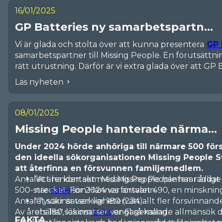
16/01/2025
GP Batteries ny samarbetspartn...
Vi är glada och stolta över att kunna presentera
GP 
samarbetspartner till Missing People. En förutsättnin
rätt utrustning. Därför är vi extra glada över att GP
powerbanks som kommer att säkerställa att våra mo
Läs nyheten
livsviktiga sökinsatser. Deras generösa stöd gör det mö
arbete och utveckla våra insatser för att rädda liv oc
Stort tack till GP Batteries för ert engagemang
08/01/2025
vi skillnad!
Missing People hanterade närma...
Under 2024 hörde anhöriga till närmare 500 förs
den ideella sökorganisationen Missing People S
att återfinna en försvunnen familjemedlem.
Antalet ärenden som Missing People hanterar årlig
”Att ha kontakt med Missing People har räddat m
500-strecket. För 2024 var antalet 490, en minsknin
när
Saras
son Hannes försvann.
Antalet sökinsatser var 180 (234).
"Tyvärr är verkligheten att allt fler försvinnand
Av årets 180 sökinsatser var 61 så kallade allmänsök
ohälsa", läs om
Erics
engagemang.
FAKTA