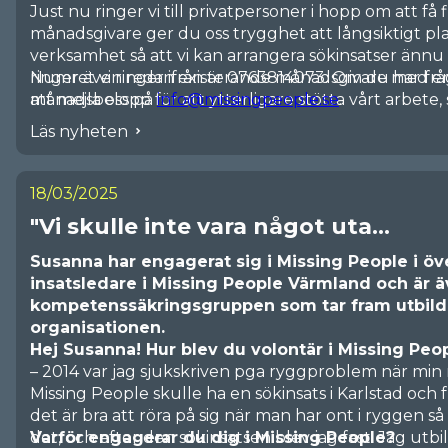
sökinsatser, varav 61 med allmänhetens hjälp. Antal
Just nu ringer vi till privatpersoner i hopp om att f
om snabb hjälp när risken bedöms vara fara för någons l
månadsgivare ger du oss trygghet att långsiktigt pl
med föregående år (36). MPS jour, som bemannas av
verksamhet så att vi kan arrangera sökinsatser ännu s
årets alla dagar, lade under året ner över 26 000 
ringer även redan existerande månadsgivare med er
Numret vi ringer ifrån är 0763814073. Om du har f
hanterade 7 560 samtal, vilket i genomsnitt innebar 
månadsbelopp för att ytterligare stötta vårt arbete, 
att mejla oss på
info@missingpeople.se
.
Sammantaget lade 5 220 volontärer och sökare ner
rustade inför framtidens sökinsatser.
Läs nyheten
sökinsatserna under 2024. Utöver det tillkommer d
administrativt arbete.
Den ekonomiska utvecklingen för 2024 redovisas nä
18/03/2025
men i korthet så gläds vi åt att våra intäkter för andr
"Vi skulle inte vara något uta...
vilket innebär att vi är närmare målet att nå 5 MSEK i
ha möjlighet att kvalificera oss som förmånstagare h
Susanna har engagerat sig i Missing People i öve
FAKTA
insatsledare i Missing People Värmland och är 
• Missing People består av 23 regionala avdelningar o
kompetenssäkringsgruppen som tar fram utbild
• Förutom cirka 300 utbildade aktiva volontärer finn
organisationen.
frivilliga personer i organisationens sökarregister.
Hej Susanna! Hur blev du volontär i Missing Peo
• Missing People har ett nära samarbete med polis, so
– 2014 var jag sjukskriven pga ryggproblem när mi
myndigheter och lägger inte ut efterlysningar elle
Missing People skulle ha en sökinsats i Karlstad och 
att först fått polisens godkännande.
det är bra att röra på sig när man har ont i ryggen så
• Sökverksamheten bygger helt på frivillighet och id
det, och efter den sökinsatsen blev jag fast. Jag utb
Varför engagerar du dig i Missing People?
med hjälp av medlemskap, bidrag, gåvor och företag