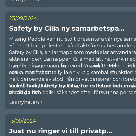
Största delen av ärendena, ca 60 procent, fick ett 
Med hjälp av ditt stöd kan Missing People fortsätta söka, ge stöd åt oro
hittades vid liv. Cirka 20 procent fick ett tragiskt a
avslut.
23/09/2024
en oklar utgång.
Missing Peoples jour, som tar emot efterlysningarn
Safety by Cilia ny samarbetspa...
bemannas av volontärer dygnet runt alla dagar i ve
Missing People kan nu stolt presentera vår nya samar
hanterades 1 760 samtal, vilket i genomsnitt innebar
Efter att ha upplevt ett våldtäktsförsök bestämde sig
LÄS MER PÅ SOCIALA MEDIER OM HUR VI 
Safety by Cilia, en larmapp som meddelar användare
aktiverar den. Larmappen Cilia med sitt nätverk med 
bygger på samma princip som Missing People – civilk
Ideellt engagemang ligger till grund för Missing Peo
andra människor.
ska kunna fortsätta fylla en viktig samhällsfunktion 
helt beroende av stöd från privatpersoner och företag. 
tack till Safety by Cilia som genom sitt stöd bidrar till
Varmt tack, Safety by Cilia, för ert stöd och e
anhöriga och polis i sökandet efter försvunna person
vi rädda liv.
Läs nyheten
13/09/2024
Just nu ringer vi till privatp...