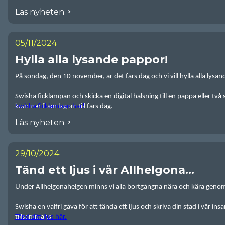
kronor du vill skänka. Perfekt att ge bort i julklap
Läs nyheten
till alla som saknar en försvunnen familjemedlem.
Swisha din julklapp
här
!
Psst! Swisha din gåva senast 15 december för att få h
05/11/2024
Om gåvokitet
Hylla alla lysande pappor!
Som tack för din gåva får du ett
gåvokor
t och en
ny
Nyckelringen pryds av en reflex i form av våra välkä
På söndag, den 10 november, är det fars dag och vi vill hylla alla lysa
Gåvokortet är vikt och tryckt på tjockt, fint papper. P
och därmed gott om plats för din egen julhälsning. P
Swisha ficklampan och skicka en digital hälsning till en pappa eller tv
kommer ett ljus i mörkret
" tillsammans med vår logg
kommer fram lagom till fars dag.
Swisha ficklampan här!
nedan text:
Läs nyheten
"
Den här julgåvan gör det möjligt för oss att hitta f
ljus i mörkret till alla som fortfarande saknar en anhö
fortsätter Missing People att leta efter försvunna per
29/10/2024
närstående. Tack för att du är med oss. Tillsammans ä
Tänd ett ljus i vår Allhelgona...
Under Allhelgonahelgen minns vi alla bortgångna nära och kära genom a
Swisha en valfri gåva för att tända ett ljus och skriva din stad i vår ins
tillsammans.
Tänd ditt ljus här.