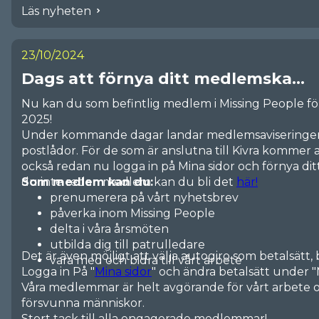
Läs nyheten
23/10/2024
Dags att förnya ditt medlemska...
Nu kan du som befintlig medlem i Missing People f
2025!
Under kommande dagar landar medlemsaviseringen
postlådor. För de som är anslutna till Kivra kommer a
också redan nu logga in på Mina sidor och förnya 
du inte redan medlem kan du bli det
Som medlem kan du:
här!
prenumerera på vårt nyhetsbrev
påverka inom Missing People
delta i våra årsmöten
utbilda dig till patrulledare
Det är även möjligt att välja autogiro som betalsätt,
vara med och bidra till vårt arbete
Logga in På "
Mina sidor
" och ändra betalsätt under 
Våra medlemmar är helt avgörande för vårt arbete oc
försvunna människor.
Stort tack till alla engagerade medlemmar!