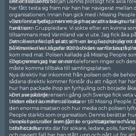
enhetsledare för IT.
Det är från årets början Dennis plötsligt fick axla rol
• Ledamot – 2 år
har fått testa sig fram när han har navigerat mella
• Ledamot – 2 år
organisationen. Innan han gick med i Missing People
visste om arbetet, men med sin operativa bakgrund 
–Det första tydliga minnet jag har av att vara ute i fäl
Revision:
funktion.
med i som Gruppledare. Vi sökte efter en kvinna som
• Revisor – 1 år
tillsammans med Värmland var vi ute. Jag fick åka p
• Revisorssuppleant – 1 år
patrullerna för att se att allt var bra. Sen har jag ett 
Dennis var med på plats som en av gruppcheferna 
• Lekmannarevisor – 1 år
Sökinsatsen var så pass stor och det var för Lisa Holm
på Kinnekulle. Ungefär 1000 sökare samlades på plats 
kom med mat. Polisen kallade på Missing People som 
Valberedning:
Engagemanget var enormt.
–Det minnet jag har är när telefonen ringer och den 
• Tre ledamöter – 1 år, varav en sammankallande
måste komma tillbaka till samlingsplatsen.
• Suppleant – 1 år
Nya direktiv har inkommit från polisen och de behöve
Ordförande
sådana direktiv kommer förstår du att något har hän
• Dokumenterad styrelseerfarenhet eller erfarenhet
hur han packade ihop sin fyrhjuling och började å
• Förmåga att driva strategiskt utvecklingsarbete
kom presskonferensen i gång och Sverige fick veta 
–Det var jobbigt.
• God vana av att företräda en organisation externt
brister när han minns tillbaka.
I tiden efter kom fler volontärer till Missing People. 
• Stark kommunikativ förmåga och en samarbetsinrik
den enorma insatsen och hur media och polisen lyfte
• Erfarenhet av ideell sektor, krisberedskap eller sa
People stärkts som organisation. Dennis berättar hur
meriterande
Peoples patruller som gjorde en iakttagelse och va
Dennis har under åren fått se organisationens många 
Kassör
hon hittades.
utfall och funnits där för sökare, ledare, polis, famil
• Gedigen ekonomikompetens, gärna inom redovisnin
och oavsett fall har han stått upp och gått ut för att