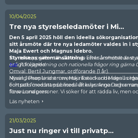
LÄS MER PÅ SOCIALA MEDIER OM HUR VI ARBETAR
10/04/2025
Tre nya styrelseledamöter i Mi...
Den 5 april 2025 höll den ideella sökorganisat
sitt årsmöte där tre nya ledamöter valdes in i s
Maja Ewert och Magnus Idebro.
Styrelsens sammansättning.
Kontaktuppgifter till våra lokala verksamhetsledare
Efter årsmötet är st
enligt följande:
här
. För vägledning och nationella frågor ring gärna 
Omval: Bertil Jungmar, ordförande (1 år).
____________________________________________________
Nyval: Johan Lindström, Maja Ewert och Magnus Idebr
Missing People är en svensk rikstäckande ideell org
Fortsatt förordnande med 1 år kvar: Arne Degerman 
och polis med att publicera efterlysningar och arran
Tove Lundgren.
försvunna personer. Vi söker för att rädda liv, men oc
Till revisorer valdes auktoriserad revisor Kerstin H
Vi har 90-konto och är medlemmar i Giva Sverige. Vi
Läs nyheten
Revisionsbyrå (omval) och lekmannarevisor Andreas
verksamhet, bli bidragsgivare eller anmäla dig till vår
revisorssuppleant Annika Sörensen (omval), samtliga f
hemsida www.missingpeople.se
2024 i korthet
21/03/2025
Av årsredovisningen för 2024 framgår att Missing 
Just nu ringer vi till privatp...
runt om i Sverige, jämfört med 568 föregående år. A