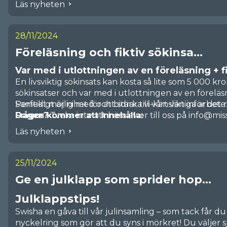
Läs nyheten
28/11/2024
Föreläsning och fiktiv sökinsa...
Var med i utlottningen av en föreläsning + fi
En livsviktig sökinsats kan kosta så lite som 5 000 kron
sökinsatser och var med i utlottningen av en föreläsn
Perfekt möjlighet för att stärka vi-känslan inför det 
Samtidigt är ni med och bidrar till vårt viktiga arbete
Dagen kommer att innehålla:
Frågor?
Tveka inte att höra av er till oss på info@mi
En föreläsning om Missing Peoples arbete med
Läs nyheten
volontärer
En fiktiv sökinsats där alla anställda får lära sig
kommunikation och civilkurage
25/11/2024
Livsviktig HLR-utbildning
Ge en julklapp som sprider hop...
Värdefull kunskap i kart- och kompassnavigeri
Julklappstips!
Swisha en gåva till vår julinsamling – som tack får d
nyckelring som gör att du syns i mörkret! Du väljer s