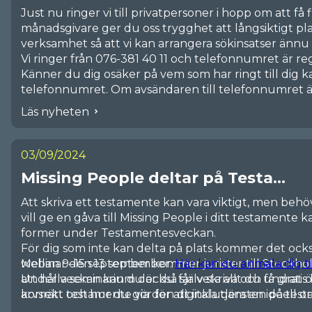
Just nu ringer vi till privatpersoner i hopp om att f
månadsgivare ger du oss trygghet att långsiktigt pl
verksamhet så att vi kan arrangera sökinsatser ännu 
Vi ringer från
076-381 40 11 och telefonnumret är reg
Känner du dig osäker på vem som har ringt till dig 
telefonnumret. Om avsändaren till telefonnumret är
People så vet du att allt är i sin ordning.
Läs nyheten
Tveka inte att höra av dig till oss om du har någon f
03/09/2024
Missing People deltar på Testa...
Att skriva ett testamente kan vara viktigt, men behöv
vill ge en gåva till Missing People i ditt testamente ka
former under Testamentesveckan.
För dig som inte kan delta på plats kommer det ocks
Mellan 9–15 september kommer jurister till Stockh
webinar den 13 september.
Här kan du anmäla dig t
att hålla seminarium där du får veta allt du undra
Under veckan kan du också själv skriva och få gratis 
arvsrätt och hur du gör för att inkludera en ideell or
korrekt testamente via den digitala tjänsten på tes