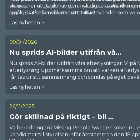
göra något hos
Missing
People.
volontärer att ta del av den nya digitala utbildninge
skapas när engagemang, kunskap och samarbete möts.
språk, plats eller vilken enhet du använder som volo
ingen ska försvinna utan att hittas!
Läs nyheten
09/01/2026
Nu sprids AI-bilder utifrån vå...
Nu sprids AI-bilder utifrån våra efterlysningar. Vi på M
efterlysning uppmärksamma om att varken efterlysni
får tas ur sitt sammanhang och spridas på eget bevå
delas som en helhet. Vi uppdaterar vår information 
Läs nyheten
sociala medier för att fullständig och korrekt infor
efterlysning. Att sprida något annat utifrån våra efter
på respekt gentemot både Polis och anhöriga. När e
26/11/2025
uppdaterar Missing People efterlysningen omedelbart
Gör skillnad på riktigt – bli ...
värna om personens och närståendes integritet. Hjälp
Läs mer om ämnet i Källkritikbyråns
artikel
.
Valberedningen i Missing People Sweden söker nu
kandidater till styrelsen inför årsstämman den 18 apr