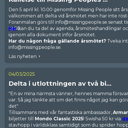
Den 5 april kl. 10.00 genomför Missing People sitt 
välkommen att delta vid årsmötet men har inte röst- 
Föranmälan görs till info@missingpeople.se senast ti
12.00.
Här
kan du ta del av agenda, årsmöteshandlingar och
igenom alla dokument inför årsmötet.
Har du någon fråga gällande årsmötet?
Tveka inte
info@missingpeople.se.
Läs nyheten
04/03/2025
Delta i utlottningen av två bi...
"En av mina närmsta vänner, hennes mamma försvann
var. Så jag tänkte att om det finns något jag kan göra
det"
Tillsammans med vår fantastiska ambassadör,
Arman
biljetter till
Mondo Classic 2025
! Swisha 50 kr via
de
stavhopp i världsklass samtidigt som du sprider hopp