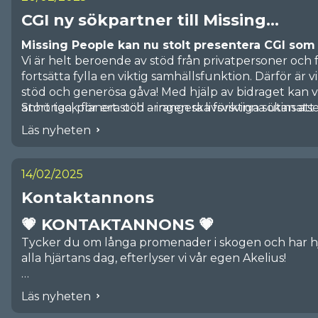
CGI ny sökpartner till Missing...
Missing People kan nu stolt presentera CGI som
Vi är helt beroende av stöd från privatpersoner och 
fortsätta fylla en viktig samhällsfunktion. Därför är
stöd och generösa gåva! Med hjälp av bidraget kan vi 
anhöriga, planera och arrangera livsviktiga sökinsatse
Stort tack för ert stöd – ingen ska försvinna utan att 
Läs nyheten
14/02/2025
Kontaktannons
💗 KONTAKTANNONS 💗
Tycker du om långa promenader i skogen och har hjär
alla hjärtans dag, efterlyser vi vår egen Akelius!
Om oss:
Läs nyheten
🔦 Vi är en ideell, rikstäckande organisation som hjä