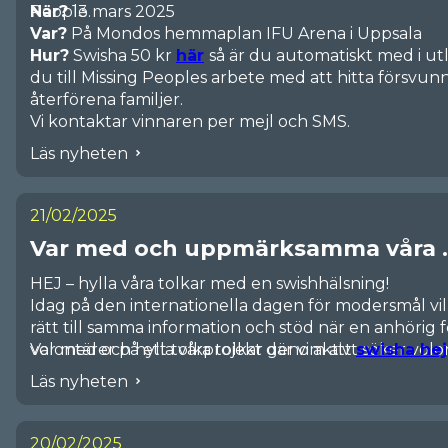
People.
När?
13 mars 2025
Var?
På Mondos hemmaplan IFU Arena i Uppsala
Hur?
Swisha 50 kr
här
så är du automatiskt med i ut
du till Missing Peoples arbete med att hitta försvunn
återförena familjer.
Vi kontaktar vinnaren per mejl och SMS.
Läs nyheten
21/02/2025
Var med och uppmärksamma våra ..
HEJ – hylla våra tolkar med en swishhälsning!
Idag på den internationella dagen för modersmål vill v
rätt till samma information och stöd när en anhörig f
volontärer på ett tolkprojekt där vi aktivt söker volo
Var med och hylla våra tolkar genom att
swisha hej
och som vid behov kan tolka. Bland våra engagerade
Läs nyheten
möjlighet att erbjuda stöd på bland annat
arabiska, 
<3
20/02/2025