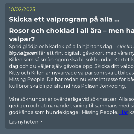
publicera efterlysningar och arrangera sökinsatser 
🔦Vi har hundratals aktiva och utbildade volontärer o
10/02/2025
sökare. Ett otroligt engagemang som räddar liv och å
Skicka ett valprogram på alla ...
🔦Vår jour tar emot samtal från oroliga anhöriga dyg
🔦Vi står redo, oavsett tid på dygnet eller plats i Sver
Rosor och choklad i all ära – men ha
valpar?
Nu söker vi dig, filantrop, som är intresserad av et
Sprid glädje och kärlek på alla hjärtans dag –
skicka 
organisation som gör verklig skillnad och som fyller 
bryr dig om
Mottagaren får ett fint digitalt gåvokort med våra n
!
Killen som så småningom ska bli sökhundar. Kortet 
Är det dig vi söker? Hör av dig till oss:
nellie.jemn@mi
dag och du väljer själv gåvobelopp. Skicka ditt val
Kitty och Killen är nyvärvade valpar som ska utbildas
Missing People. De har redan nu visat intresse för b
kullbror ska bli polishund hos Polisen Jönköping.
----------
Våra sökhundar är ovärderliga vid sökinsatser. Alla
gedigen och utmanande träning tillsammans med sin
godkända som hundekipage i Missing People.
Här
ka
innebär att vara sökhund för Missing People.
Läs nyheten