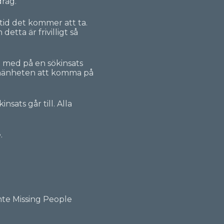
rag.
tid det kommer att ta.
etta är frivilligt så
ra med på en sökinsats
lmänheten att komma på
sats går till. Alla
.
nte Missing People