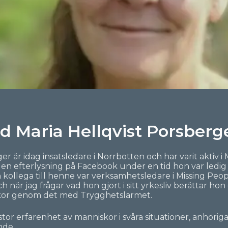
d Maria Hellqvist Porsberg
er är idag insatsledare i Norrbotten och har varit aktiv 
g en efterlysning på Facebook under en tid hon var ledig 
kollega till henne var verksamhetsledare i Missing Peo
h när jag frågar vad hon gjort i sitt yrkesliv berättar h
kor genom det med Trygghetslarmet.
 stor erfarenhet av människor i svåra situationer, anhör
nde.