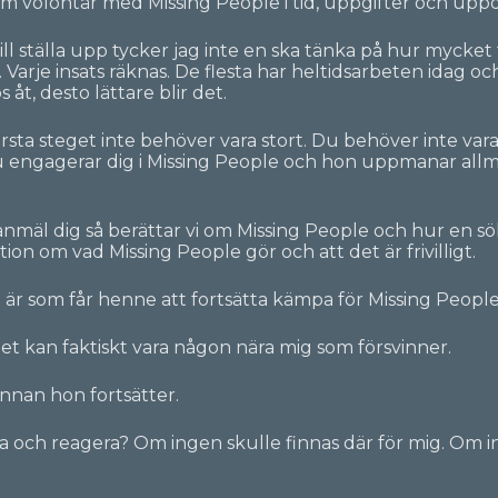
 volontär med Missing People i tid, uppgifter och uppd
ll ställa upp tycker jag inte en ska tänka på hur mycket 
rje insats räknas. De flesta har heltidsarbeten idag och d
s åt, desto lättare blir det.
örsta steget inte behöver vara stort. Du behöver inte va
du engagerar dig i Missing People och hon uppmanar al
mäl dig så berättar vi om Missing People och hur en sökin
on om vad Missing People gör och att det är frivilligt.
 är som får henne att fortsätta kämpa för Missing People
det kan faktiskt vara någon nära mig som försvinner.
 innan hon fortsätter.
ka och reagera? Om ingen skulle finnas där för mig. Om i