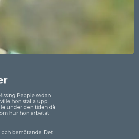
er
i Missing People sedan
ville hon ställa upp.
ple under den tiden då
on om hur hon arbetat
iga och bemötande. Det