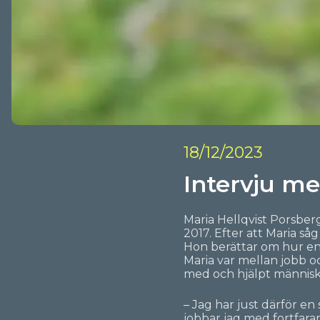
18/12/2023
Intervju me
Maria Hellqvist Porsberg
2017. Efter att Maria så
Hon berättar om hur en 
Maria var mellan jobb oc
med och hjälpt männis
– Jag har just därför en
jobbar jag med fortfara