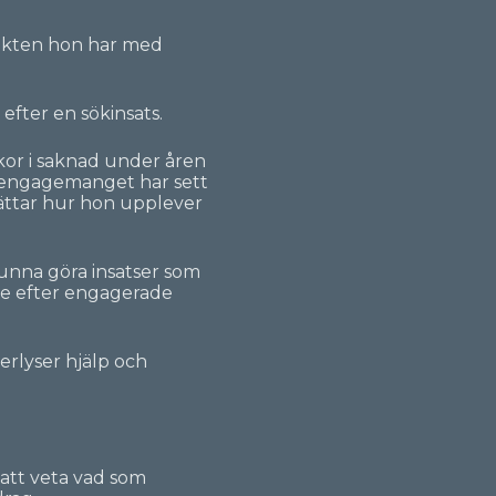
takten hon har med
fter en sökinsats.
kor i saknad under åren
tt engagemanget har sett
rättar hur hon upplever
 kunna göra insatser som
 se efter engagerade
erlyser hjälp och
 att veta vad som