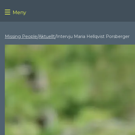
Meny
Missing People
Aktuellt
Intervju Maria Hellqvist Porsberger
/
/