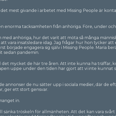
t det mest givande i arbetet med Missing People är kon
en enorma tacksamheten från anhöriga. Före, under och e
n med anhöriga, hur det varit att möta så många männis
 att vara insatsledare idag. Jag frågar hur hon tycker a
rst började engagera sig själv i Missing People. Maria be
git sedan pandemin.
ll det mycket de här tre åren. Att inte kunna ha träffar,
apen uppe under den tiden har gjort att vi inte kunnat
de annonser de nu sätter upp i sociala medier, där de eft
, ger ett stort gensvar.
anget in.
l sänka tröskeln för allmänheten. Att det kan vara svårt