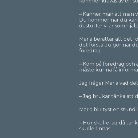
kommer krävas av en som
– Känner man att man vi
Du kommer när du kan. Va
desto fler vi är som hjälp
Maria berättar att det f
det första du gör när 
föredrag.
– Kom på föredrag och an
måste kunna få informati
Jag frågar Maria vad det
– Jag brukar tänka att 
Maria blir tyst en stund
– Hur skulle jag då tän
skulle finnas.