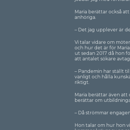
Maria berättar också at
anhöriga.
– Det jag upplever är d
Vi talar vidare om möte
och hur det är för Maria
ut sedan 2017 då hon fö
att antalet sökare avta
– Pandemin har ställt ti
vanligt och hålla kunsk
riktigt.
Maria berättar även att 
berättar om utbildningar
– Då strömmar engagem
Hon talar om hur hon vil