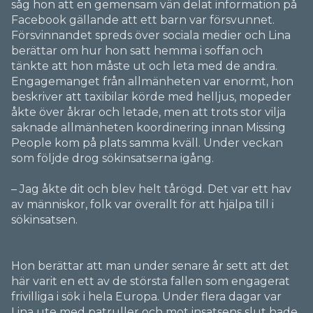
såg hon att en gemensam vän delat information på
Facebook gällande att ett barn var försvunnet.
Försvinnandet spreds över sociala medier och Lina
berättar om hur hon satt hemma i soffan och
tänkte att hon måste ut och leta med de andra.
Engagemanget från allmänheten var enormt, hon
beskriver att taxibilar körde med helljus, mopeder
åkte över åkrar och letade, men att trots stor vilja
saknade allmänheten koordinering innan Missing
People kom på plats samma kväll. Under veckan
som följde drog sökinsatserna igång.
– Jag åkte dit och blev helt tårögd. Det var ett hav
av människor, folk var överallt för att hjälpa till i
sökinsatsen.
Hon berättar att man under senare år sett att det
här varit en ett av de största fallen som engagerat
frivilliga i sök i hela Europa. Under flera dagar var
Lina ute med patruller och mot insatsens slut hade