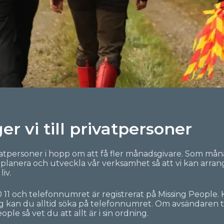
er vi till privatpersoner
rivatpersoner i hopp om att få fler månadsgivare. Som må
t planera och utveckla vår verksamhet så att vi kan arra
iv.
 11 och telefonnumret är registrerat på Missing People.
ig kan du
alltid söka på telefonnumret. Om avsändaren t
ople så vet du att allt är i sin ordning.