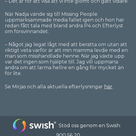
– Det är för att visa att vi inte glömt och gått vidare.
När Nadja vände sig till Missing People
uppmärksammade media fallet igen och hon har
redan fått tala med bland andra P4 och Efterlyst
om försvinnandet.
– Något jag legat lågt med att berätta om utan att
riktigt veta varför är att min mamma levde med en
man som misshandlade henne. När jag växte upp
var det ingen som hjälpte till. Jag vill uppmana
andra om att larma hellre en gång för mycket än
för lite.
Se Mirjas och alla aktuella efterlysningar
här
.
Stöd oss genom en Swish:
900 56 20