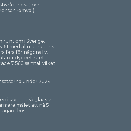
nsbyrå (omval) och
rensen (omval),
 runt om i Sverige,
rav 61 med allmänhetens
 fara för någons liv,
ontärer dygnet runt
ade 7 560 samtal, vilket
nsatserna under 2024.
 i korthet så gläds vi
närmare målet att nå 5
nstagare hos