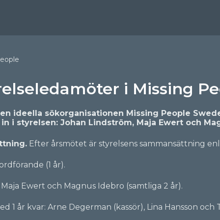
People
relseledamöter i Missing P
 den ideella sökorganisationen Missing People Swede
in i styrelsen: Johan Lindström, Maja Ewert och Ma
tning.
Efter årsmötet är styrelsens sammansättning enli
rdförande (1 år).
 Maja Ewert och Magnus Idebro (samtliga 2 år).
ed 1 år kvar: Arne Degerman (kassör), Lina Hansson och