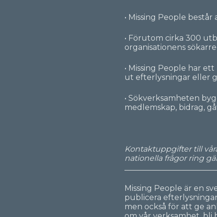
• Missing People består 
• Förutom cirka 300 utbi
organisationens sökarreg
• Missing People har et
ut efterlysningar eller
• Sökverksamheten bygger
medlemskap, bidrag, gå
Kontaktuppgifter till v
nationella frågor ring g
_______________________
Missing People är en sv
publicera efterlysningar
men också för att ge an
om vår verksamhet, bli b