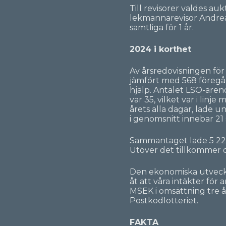
Till revisorer valdes a
lekmannarevisor Andrea
samtliga för 1 år.
2024 i korthet
Av årsredovisningen för
jämfört med 568 föregåe
hjälp. Antalet LSO-ärend
var 35, vilket var i li
årets alla dagar, lade 
i genomsnitt innebar 21
Sammantaget lade 5 220
Utöver det tillkommer d
Den ekonomiska utveckli
åt att våra intäkter för 
MSEK i omsättning tre år
Postkodlotteriet.
FAKTA