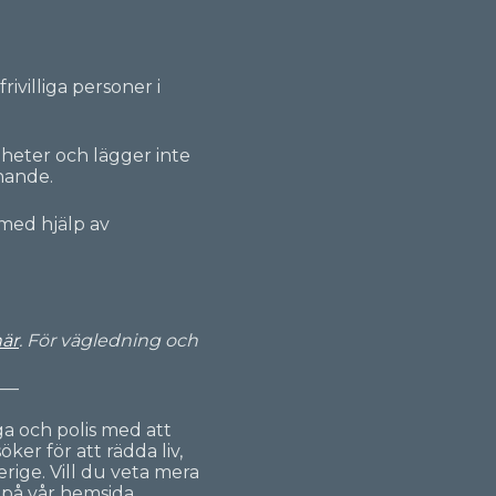
ivilliga personer i
gheter och lägger inte
nnande.
 med hjälp av
är
. För vägledning och
___
ga och polis med att
ker för att rädda liv,
rige. Vill du veta mera
n på vår hemsida