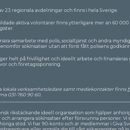
av 23 regionala avdelningar och finns i hela Sverige.
ldade aktiva volontärer finns ytterligare mer än 60 000 fr
ister.
t nära samarbete med polis, socialtjänst och andra myndi
 genomför sökinsatser utan att först fått polisens godkä
 helt på frivillighet och ideellt arbete och finansieras
vor och företagssponsring.
åra lokala verksamhetsledare samt mediekontakter finns
h
ärna 031-760 90 60.
________________________________________________________
ensk rikstäckande ideell organisation som hjälper anhöri
 och arrangera sökinsatser efter försvunna personer. Vi sö
höriga stöd. Vi har 90-konto och är medlemmar i Giva Sve
idragsgivare eller anmäla dig till vårt sökarregister gå i