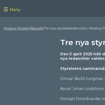
Meny
Missing People
Aktuellt
Tre nya styrelseledamöter i Missing 
/
/
10/04/2025
Tre nya sty
Den 5 april 2025 höll
nya ledamöter valdes 
Styrelsens sammansät
Omval: Bertil Jungmar, o
Nyval: Johan Lindström,
Fortsatt förordnande m