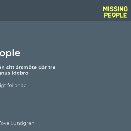
eople
n sitt årsmöte där tre
gnus Idebro.
gt följande:
 Tove Lundgren.