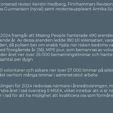
uktoriserad revisor Kerstin Hedberg, Finnhammars Revisio
s Gunnarsson (nyval) samt revisorssuppleant Annika Sö
 2024 framgår att Missing People hanterade 490 ärenden
nde år. Av dessa ärenden ledde 180 till sökinsatser, va
en, då polisen ber om snabb hjälp när risken bedöms vara
nje med föregående år (36). MPS jour, som bemannas av vol
under året ner över 26 000 bemanningstimmar och hanter
 samtal per dygn.
 volontärer och sökare ner över 57 000 timmar på söki
et oerhört många timmar i administrativt arbete.
ngen för 2024 redovisas närmare i årsredovisningen, men
andra året i rad översteg 5 MSEK, vilket innebär att vi är 
 i rad för att ha möjlighet att kvalificera oss som förmå